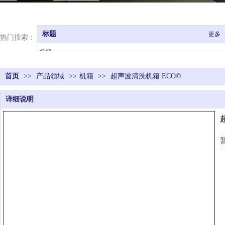
标题
更多
热门搜索：
机箱、
机架/执行器、
首页
>>
产品领域
控制器、
>>
机箱
>>
超声波清洗机箱 ECO©
焊头、
详细说明
共振器、
电线捻接等